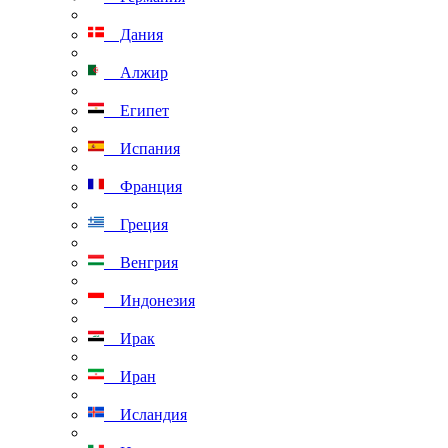
Дания
Алжир
Египет
Испания
Франция
Греция
Венгрия
Индонезия
Ирак
Иран
Исландия