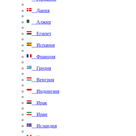
Дания
Алжир
Египет
Испания
Франция
Греция
Венгрия
Индонезия
Ирак
Иран
Исландия