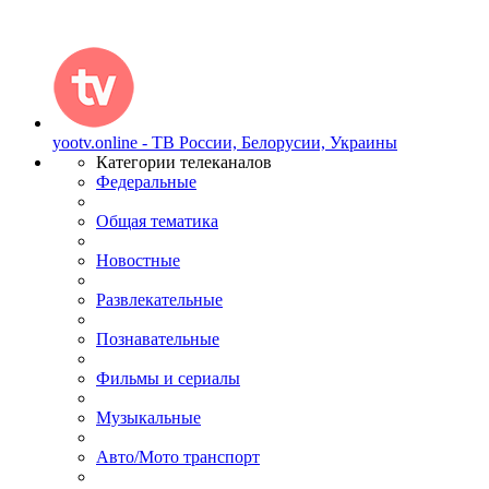
yootv.online - ТВ России, Белорусии, Украины
Категории телеканалов
Федеральные
Общая тематика
Новостные
Развлекательные
Познавательные
Фильмы и сериалы
Музыкальные
Авто/Мото транспорт