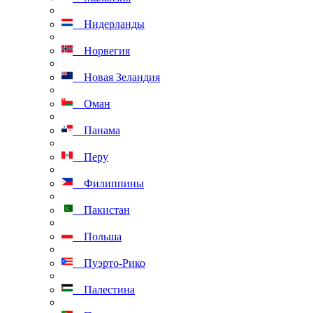
Нидерланды
Норвегия
Новая Зеландия
Оман
Панама
Перу
Филиппины
Пакистан
Польша
Пуэрто-Рико
Палестина