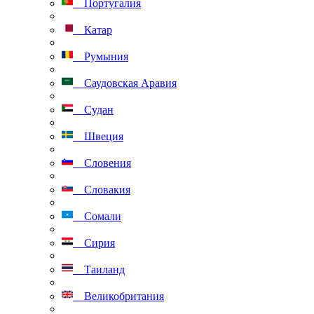
Португалия
Катар
Румыния
Саудовская Аравия
Судан
Швеция
Словения
Словакия
Сомали
Сирия
Таиланд
Великобритания