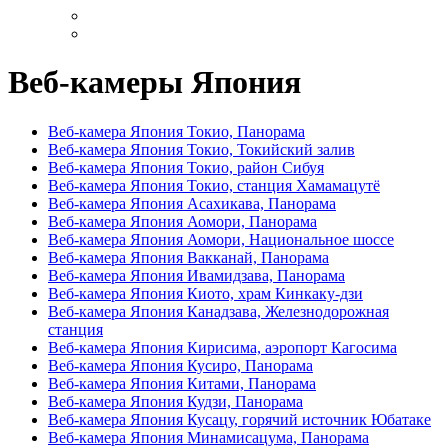
Веб-камеры Япония
Веб-камера Япония Токио, Панорама
Веб-камера Япония Токио, Токийский залив
Веб-камера Япония Токио, район Сибуя
Веб-камера Япония Токио, станция Хамамацутё
Веб-камера Япония Асахикава, Панорама
Веб-камера Япония Аомори, Панорама
Веб-камера Япония Аомори, Национальное шоссе
Веб-камера Япония Вакканай, Панорама
Веб-камера Япония Ивамидзава, Панорама
Веб-камера Япония Киото, храм Кинкаку-дзи
Веб-камера Япония Канадзава, Железнодорожная
станция
Веб-камера Япония Кирисима, аэропорт Кагосима
Веб-камера Япония Кусиро, Панорама
Веб-камера Япония Китами, Панорама
Веб-камера Япония Кудзи, Панорама
Веб-камера Япония Кусацу, горячий источник Юбатаке
Веб-камера Япония Минамисацума, Панорама