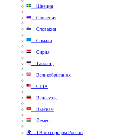
Швеция
Словения
Словакия
Сомали
Сирия
Таиланд
Великобритания
США
Венесуэла
Вьетнам
Йемен
🌍 ТВ по городам России