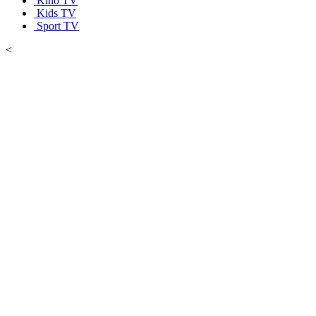
Kino TV
Kids TV
Sport TV
<