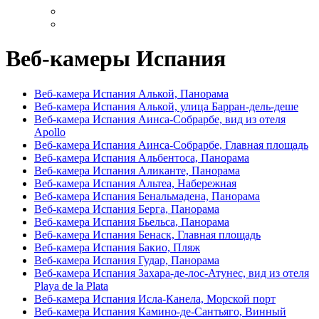
Веб-камеры Испания
Веб-камера Испания Алькой, Панорама
Веб-камера Испания Алькой, улица Барран-дель-деше
Веб-камера Испания Аинса-Собрарбе, вид из отеля
Apollo
Веб-камера Испания Аинса-Собрарбе, Главная площадь
Веб-камера Испания Альбентоса, Панорама
Веб-камера Испания Аликанте, Панорама
Веб-камера Испания Альтеа, Набережная
Веб-камера Испания Бенальмадена, Панорама
Веб-камера Испания Берга, Панорама
Веб-камера Испания Бьельса, Панорама
Веб-камера Испания Бенаск, Главная площадь
Веб-камера Испания Бакио, Пляж
Веб-камера Испания Гудар, Панорама
Веб-камера Испания Захара-де-лос-Атунес, вид из отеля
Playa de la Plata
Веб-камера Испания Исла-Канела, Морской порт
Веб-камера Испания Камино-де-Сантьяго, Винный