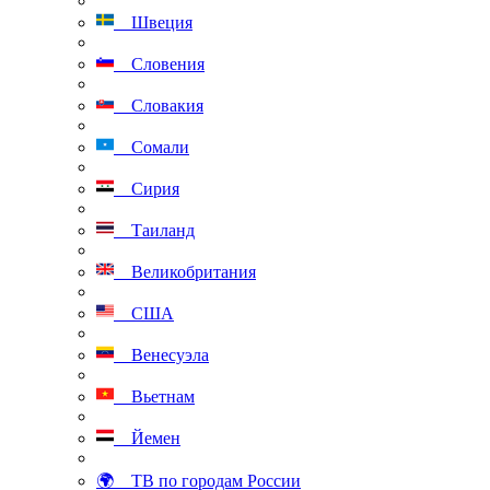
Швеция
Словения
Словакия
Сомали
Сирия
Таиланд
Великобритания
США
Венесуэла
Вьетнам
Йемен
🌍 ТВ по городам России