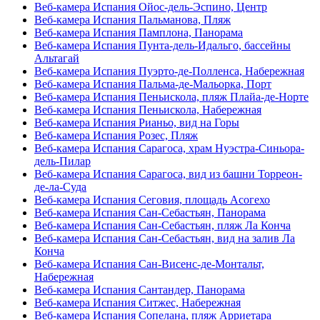
Веб-камера Испания Ойос-дель-Эспино, Центр
Веб-камера Испания Пальманова, Пляж
Веб-камера Испания Памплона, Панорама
Веб-камера Испания Пунта-дель-Идальго, бассейны
Альтагай
Веб-камера Испания Пуэрто-де-Полленса, Набережная
Веб-камера Испания Пальма-де-Мальорка, Порт
Веб-камера Испания Пеньискола, пляж Плайа-де-Норте
Веб-камера Испания Пеньискола, Набережная
Веб-камера Испания Рианьо, вид на Горы
Веб-камера Испания Розес, Пляж
Веб-камера Испания Сарагоса, храм Нуэстра-Синьора-
дель-Пилар
Веб-камера Испания Сарагоса, вид из башни Торреон-
де-ла-Суда
Веб-камера Испания Сеговия, площадь Асогехо
Веб-камера Испания Сан-Себастьян, Панорама
Веб-камера Испания Сан-Себастьян, пляж Ла Конча
Веб-камера Испания Сан-Себастьян, вид на залив Ла
Конча
Веб-камера Испания Сан-Висенс-де-Монтальт,
Набережная
Веб-камера Испания Сантандер, Панорама
Веб-камера Испания Ситжес, Набережная
Веб-камера Испания Сопелана, пляж Арриетара