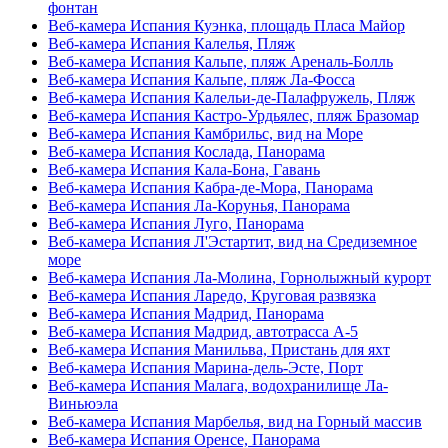
фонтан
Веб-камера Испания Куэнка, площадь Пласа Майор
Веб-камера Испания Калелья, Пляж
Веб-камера Испания Кальпе, пляж Ареналь-Болль
Веб-камера Испания Кальпе, пляж Ла-Фосса
Веб-камера Испания Калельи-де-Палафружель, Пляж
Веб-камера Испания Кастро-Урдьялес, пляж Бразомар
Веб-камера Испания Камбрильс, вид на Море
Веб-камера Испания Кослада, Панорама
Веб-камера Испания Кала-Бона, Гавань
Веб-камера Испания Кабра-де-Мора, Панорама
Веб-камера Испания Ла-Корунья, Панорама
Веб-камера Испания Луго, Панорама
Веб-камера Испания Л'Эстартит, вид на Средиземное
море
Веб-камера Испания Ла-Молина, Горнолыжный курорт
Веб-камера Испания Ларедо, Круговая развязка
Веб-камера Испания Мадрид, Панорама
Веб-камера Испания Мадрид, автотрасса А-5
Веб-камера Испания Манильва, Пристань для яхт
Веб-камера Испания Марина-дель-Эсте, Порт
Веб-камера Испания Малага, водохранилище Ла-
Виньюэла
Веб-камера Испания Марбелья, вид на Горный массив
Веб-камера Испания Оренсе, Панорама