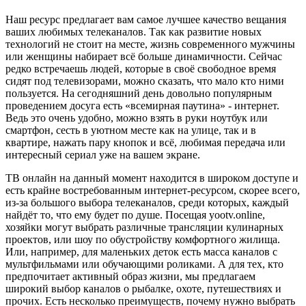
Наш ресурс предлагает вам самое лучшее качество вещания
ваших любимых телеканалов. Так как развитие новых
технологий не стоит на месте, жизнь современного мужчины
или женщины набирает всё больше динамичности. Сейчас
редко встречаешь людей, которые в своё свободное время
сидят под телевизорами, можно сказать, что мало кто ними
пользуется. На сегодняшний день довольно популярным
проведением досуга есть «всемирная паутина» - интернет.
Ведь это очень удобно, можно взять в руки ноутбук или
смартфон, сесть в уютном месте как на улице, так и в
квартире, нажать пару кнопок и всё, любимая передача или
интересный сериал уже на вашем экране.
ТВ онлайн на данный момент находится в широком доступе и
есть крайне востребованным интернет-ресурсом, скорее всего,
из-за большого выбора телеканалов, среди которых, каждый
найдёт то, что ему будет по душе. Посещая yootv.online,
хозяйки могут выбрать различные трансляции кулинарных
проектов, или шоу по обустройству комфортного жилища.
Или, например, для маленьких деток есть масса каналов с
мультфильмами или обучающими роликами. А для тех, кто
предпочитает активный образ жизни, мы предлагаем
широкий выбор каналов о рыбалке, охоте, путешествиях и
прочих. Есть несколько преимуществ, почему нужно выбрать