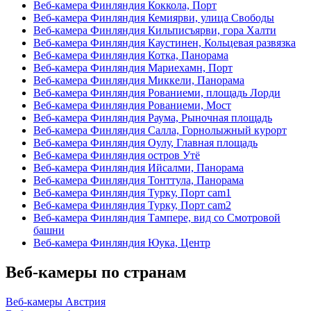
Веб-камера Финляндия Коккола, Порт
Веб-камера Финляндия Кемиярви, улица Свободы
Веб-камера Финляндия Кильписъярви, гора Халти
Веб-камера Финляндия Каустинен, Кольцевая развязка
Веб-камера Финляндия Котка, Панорама
Веб-камера Финляндия Мариехамн, Порт
Веб-камера Финляндия Миккели, Панорама
Веб-камера Финляндия Рованиеми, площадь Лорди
Веб-камера Финляндия Рованиеми, Мост
Веб-камера Финляндия Раума, Рыночная площадь
Веб-камера Финляндия Салла, Горнолыжный курорт
Веб-камера Финляндия Оулу, Главная площадь
Веб-камера Финляндия остров Утё
Веб-камера Финляндия Ийсалми, Панорама
Веб-камера Финляндия Тонттула, Панорама
Веб-камера Финляндия Турку, Порт cam1
Веб-камера Финляндия Турку, Порт cam2
Веб-камера Финляндия Тампере, вид со Смотровой
башни
Веб-камера Финляндия Юука, Центр
Веб-камеры по странам
Веб-камеры Австрия