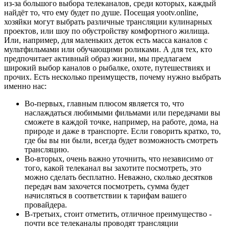
из-за большого выбора телеканалов, среди которых, каждый
найдёт то, что ему будет по душе. Посещая yootv.online,
хозяйки могут выбрать различные трансляции кулинарных
проектов, или шоу по обустройству комфортного жилища.
Или, например, для маленьких деток есть масса каналов с
мультфильмами или обучающими роликами. А для тех, кто
предпочитает активный образ жизни, мы предлагаем
широкий выбор каналов о рыбалке, охоте, путешествиях и
прочих. Есть несколько преимуществ, почему нужно выбрать
именно нас:
Во-первых, главным плюсом является то, что
наслаждаться любимыми фильмами или передачами вы
сможете в каждой точке, например, на работе, дома, на
природе и даже в транспорте. Если говорить кратко, то,
где бы вы ни были, всегда будет возможность смотреть
трансляцию.
Во-вторых, очень важно уточнить, что независимо от
того, какой телеканал вы захотите посмотреть, это
можно сделать бесплатно. Неважно, сколько десятков
передач вам захочется посмотреть, сумма будет
начисляться в соответствии к тарифам вашего
провайдера.
В-третьих, стоит отметить, отличное преимущество -
почти все телеканалы проводят трансляции