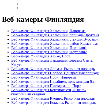
Веб-камеры Финляндия
Веб-камера Финляндия Хельсинки, Панорама
Веб-камера Финляндия Хельсинки, площадь Эроттайя
Веб-камера Финляндия Хельсинки, станция Вуосаари
Веб-камера Финляндия Хельсинки, район Каласатама
Веб-камера Финляндия Хельсинки, Порт cam1
Веб-камера Финляндия Хельсинки, Порт cam2
Веб-камера Финляндия Ханко, Порт
Веб-камера Финляндия Лапландия, деревня Санта-
Клауса
Веб-камера Финляндия Лоймаа, Рыночная площадь
Веб-камера Финляндия Порвоо, Центральная площадь
Веб-камера Финляндия Пори, Панорама
Веб-камера Финляндия Парайнен, пристань для Яхт
Веб-камера Финляндия Пиетарсаари, Порт
Веб-камера Финляндия Контиолахти, Лыжно-
биатлонный стадион
Веб-камера Финляндия Куопио, Рыночная площадь
Веб-камера Финляндия Коккола, Рыночная площадь