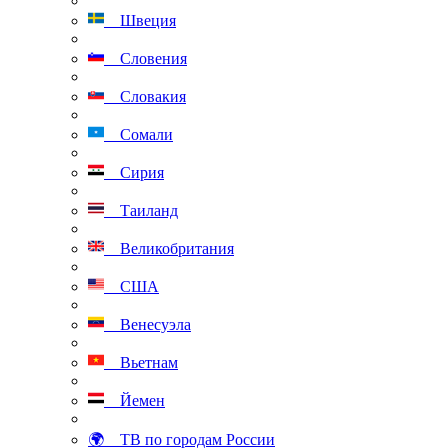
Швеция
Словения
Словакия
Сомали
Сирия
Таиланд
Великобритания
США
Венесуэла
Вьетнам
Йемен
🌍 ТВ по городам России