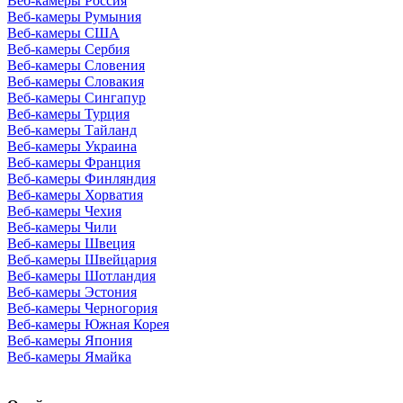
Веб-камеры Россия
Веб-камеры Румыния
Веб-камеры США
Веб-камеры Сербия
Веб-камеры Словения
Веб-камеры Словакия
Веб-камеры Сингапур
Веб-камеры Турция
Веб-камеры Тайланд
Веб-камеры Украина
Веб-камеры Франция
Веб-камеры Финляндия
Веб-камеры Хорватия
Веб-камеры Чехия
Веб-камеры Чили
Веб-камеры Швеция
Веб-камеры Швейцария
Веб-камеры Шотландия
Веб-камеры Эстония
Веб-камеры Черногория
Веб-камеры Южная Корея
Веб-камеры Япония
Веб-камеры Ямайка