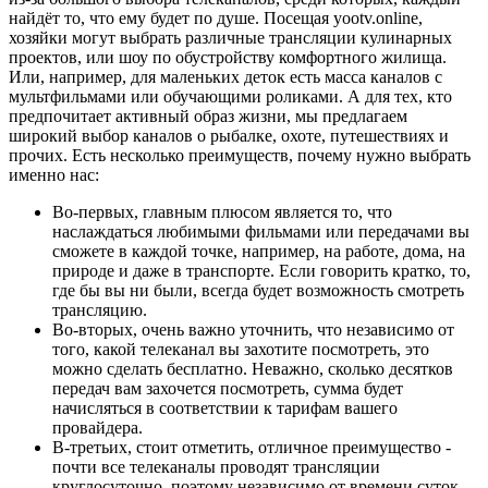
найдёт то, что ему будет по душе. Посещая yootv.online,
хозяйки могут выбрать различные трансляции кулинарных
проектов, или шоу по обустройству комфортного жилища.
Или, например, для маленьких деток есть масса каналов с
мультфильмами или обучающими роликами. А для тех, кто
предпочитает активный образ жизни, мы предлагаем
широкий выбор каналов о рыбалке, охоте, путешествиях и
прочих. Есть несколько преимуществ, почему нужно выбрать
именно нас:
Во-первых, главным плюсом является то, что
наслаждаться любимыми фильмами или передачами вы
сможете в каждой точке, например, на работе, дома, на
природе и даже в транспорте. Если говорить кратко, то,
где бы вы ни были, всегда будет возможность смотреть
трансляцию.
Во-вторых, очень важно уточнить, что независимо от
того, какой телеканал вы захотите посмотреть, это
можно сделать бесплатно. Неважно, сколько десятков
передач вам захочется посмотреть, сумма будет
начисляться в соответствии к тарифам вашего
провайдера.
В-третьих, стоит отметить, отличное преимущество -
почти все телеканалы проводят трансляции
круглосуточно, поэтому независимо от времени суток