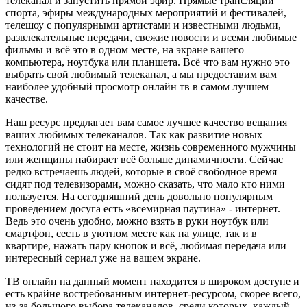
телеканал и запустить прямой эфир. Прямые трансляции
спорта, эфиры международных мероприятий и фестивалей,
телешоу с популярными артистами и известными людьми,
развлекательные передачи, свежие новости и всеми любимые
фильмы и всё это в одном месте, на экране вашего
компьютера, ноутбука или планшета. Всё что вам нужно это
выбрать свой любимый телеканал, а мы предоставим вам
наиболее удобный просмотр онлайн тв в самом лучшем
качестве.
Наш ресурс предлагает вам самое лучшее качество вещания
ваших любимых телеканалов. Так как развитие новых
технологий не стоит на месте, жизнь современного мужчины
или женщины набирает всё больше динамичности. Сейчас
редко встречаешь людей, которые в своё свободное время
сидят под телевизорами, можно сказать, что мало кто ними
пользуется. На сегодняшний день довольно популярным
проведением досуга есть «всемирная паутина» - интернет.
Ведь это очень удобно, можно взять в руки ноутбук или
смартфон, сесть в уютном месте как на улице, так и в
квартире, нажать пару кнопок и всё, любимая передача или
интересный сериал уже на вашем экране.
ТВ онлайн на данный момент находится в широком доступе и
есть крайне востребованным интернет-ресурсом, скорее всего,
из-за большого выбора телеканалов, среди которых, каждый