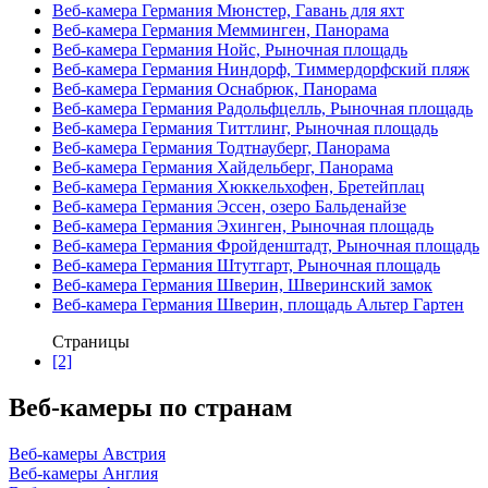
Веб-камера Германия Мюнстер, Гавань для яхт
Веб-камера Германия Мемминген, Панорама
Веб-камера Германия Нойс, Рыночная площадь
Веб-камера Германия Ниндорф, Тиммердорфский пляж
Веб-камера Германия Оснабрюк, Панорама
Веб-камера Германия Радольфцелль, Рыночная площадь
Веб-камера Германия Титтлинг, Рыночная площадь
Веб-камера Германия Тодтнауберг, Панорама
Веб-камера Германия Хайдельберг, Панорама
Веб-камера Германия Хюккельхофен, Бретейплац
Веб-камера Германия Эссен, озеро Бальденайзе
Веб-камера Германия Эхинген, Рыночная площадь
Веб-камера Германия Фройденштадт, Рыночная площадь
Веб-камера Германия Штутгарт, Рыночная площадь
Веб-камера Германия Шверин, Шверинский замок
Веб-камера Германия Шверин, площадь Альтер Гартен
Страницы
[2]
Веб-камеры по странам
Веб-камеры Австрия
Веб-камеры Англия