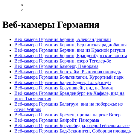
Веб-камеры Германия
Веб-камера Германия Берлин, Александерплац
Веб-камера Германия Берлин, Берлинская радиобашня
Веб-камера Германия Берлин, вид из Красной ратуши
Веб-камера Германия Берлин, Бранденбургские ворота
Веб-камера Германия Берлин, озеро Тегелер-Зе
Веб-камера Германия Бамберг, Панорама
Веб-камера Германия Бенсхайм, Рыночная площадь
Веб-камера Германия Больтенхаген, Курортный парк
Веб-камера Германия Баден-Баден, Гольф-клуб
Веб-камера Германия Брауншвейг, вид на Замок
Веб-камера Германия Бранденбург-на-Хафеле, вид на
мост Тысячелетия
Веб-камера Германия Бальтрум, вид на побережье из
отеля Witthus
Веб-камера Германия Бремен, причал на реке Везер
Веб-камера Германия Байройт, Панорама
Веб-камера Германия Браунсбедра, озеро Гейзельтальзее
Веб-камера Германия Бад-Зеккинген, Соборная площадь