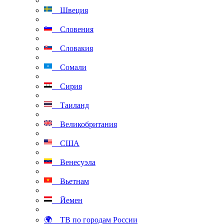
Швеция
Словения
Словакия
Сомали
Сирия
Таиланд
Великобритания
США
Венесуэла
Вьетнам
Йемен
🌍 ТВ по городам России