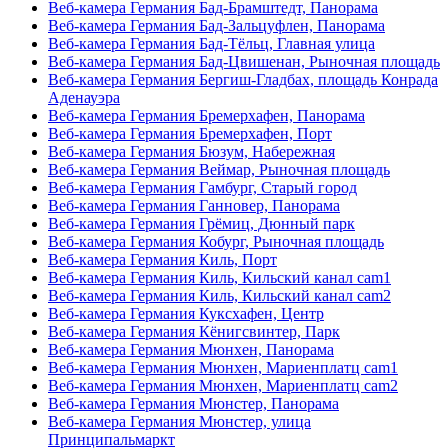
Веб-камера Германия Бад-Брамштедт, Панорама
Веб-камера Германия Бад-Зальцуфлен, Панорама
Веб-камера Германия Бад-Тёльц, Главная улица
Веб-камера Германия Бад-Цвишенан, Рыночная площадь
Веб-камера Германия Бергиш-Гладбах, площадь Конрада
Аденауэра
Веб-камера Германия Бремерхафен, Панорама
Веб-камера Германия Бремерхафен, Порт
Веб-камера Германия Бюзум, Набережная
Веб-камера Германия Веймар, Рыночная площадь
Веб-камера Германия Гамбург, Старый город
Веб-камера Германия Ганновер, Панорама
Веб-камера Германия Грёмиц, Дюнный парк
Веб-камера Германия Кобург, Рыночная площадь
Веб-камера Германия Киль, Порт
Веб-камера Германия Киль, Кильский канал cam1
Веб-камера Германия Киль, Кильский канал cam2
Веб-камера Германия Куксхафен, Центр
Веб-камера Германия Кёнигсвинтер, Парк
Веб-камера Германия Мюнхен, Панорама
Веб-камера Германия Мюнхен, Мариенплатц cam1
Веб-камера Германия Мюнхен, Мариенплатц cam2
Веб-камера Германия Мюнстер, Панорама
Веб-камера Германия Мюнстер, улица
Принципальмаркт