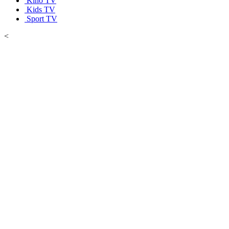
Kino TV
Kids TV
Sport TV
<