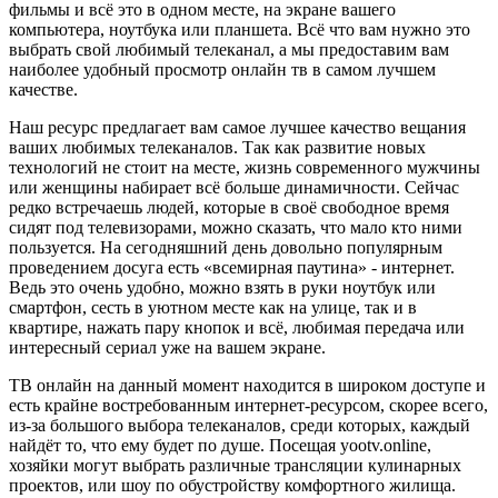
фильмы и всё это в одном месте, на экране вашего
компьютера, ноутбука или планшета. Всё что вам нужно это
выбрать свой любимый телеканал, а мы предоставим вам
наиболее удобный просмотр онлайн тв в самом лучшем
качестве.
Наш ресурс предлагает вам самое лучшее качество вещания
ваших любимых телеканалов. Так как развитие новых
технологий не стоит на месте, жизнь современного мужчины
или женщины набирает всё больше динамичности. Сейчас
редко встречаешь людей, которые в своё свободное время
сидят под телевизорами, можно сказать, что мало кто ними
пользуется. На сегодняшний день довольно популярным
проведением досуга есть «всемирная паутина» - интернет.
Ведь это очень удобно, можно взять в руки ноутбук или
смартфон, сесть в уютном месте как на улице, так и в
квартире, нажать пару кнопок и всё, любимая передача или
интересный сериал уже на вашем экране.
ТВ онлайн на данный момент находится в широком доступе и
есть крайне востребованным интернет-ресурсом, скорее всего,
из-за большого выбора телеканалов, среди которых, каждый
найдёт то, что ему будет по душе. Посещая yootv.online,
хозяйки могут выбрать различные трансляции кулинарных
проектов, или шоу по обустройству комфортного жилища.