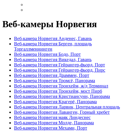
Веб-камеры Норвегия
Веб-камера Норвегия Анденес, Гавань
Веб-камера Норвегия Берген, площадь
Торгаллменнинген
Веб-камера Норвегия Бодо, Порт
Веб-камера Норвегия Викедал, Гавань
Веб-камера Норвегия Гейрангер-фьорд, Порт
Веб-камера Норвегия Гейрангер-фьорд, Пирс
Веб-камера Норвегия Драммен, Порт
Веб-камера Норвегия Тромсё, Панорама
Веб-камера Норвегия Тронхейм, ж/д Терминал
Веб-камера Норвегия Тронхейм, мост Пирб
Веб-камера Норвегия Кристиансунн, Панорама
Веб-камера Норвегия Крагерё, Панорама
Веб-камера Норвегия Ларвик, Центральная площадь
Веб-камера Норвегия Лаванген, Горный хребет
Веб-камера Норвегия маяк Линдеснес
Веб-камера Норвегия Молде, Панорама
Веб-камера Норвегия Мехамн, Порт