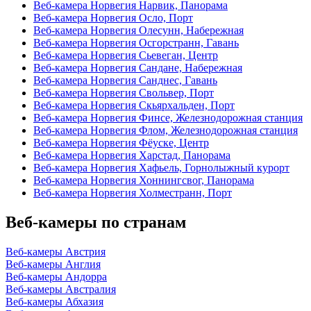
Веб-камера Норвегия Нарвик, Панорама
Веб-камера Норвегия Осло, Порт
Веб-камера Норвегия Олесунн, Набережная
Веб-камера Норвегия Осгорстранн, Гавань
Веб-камера Норвегия Сьевеган, Центр
Веб-камера Норвегия Сандане, Набережная
Веб-камера Норвегия Санднес, Гавань
Веб-камера Норвегия Свольвер, Порт
Веб-камера Норвегия Скьярхальден, Порт
Веб-камера Норвегия Финсе, Железнодорожная станция
Веб-камера Норвегия Флом, Железнодорожная станция
Веб-камера Норвегия Фёуске, Центр
Веб-камера Норвегия Харстад, Панорама
Веб-камера Норвегия Хафьель, Горнолыжный курорт
Веб-камера Норвегия Хоннингсвог, Панорама
Веб-камера Норвегия Холместранн, Порт
Веб-камеры по странам
Веб-камеры Австрия
Веб-камеры Англия
Веб-камеры Андорра
Веб-камеры Австралия
Веб-камеры Абхазия