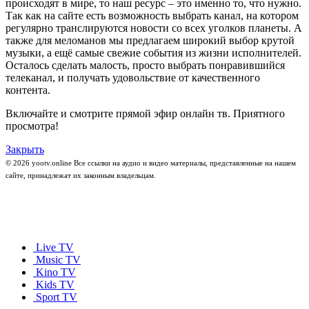
происходят в мире, то наш ресурс – это именно то, что нужно.
Так как на сайте есть возможность выбрать канал, на котором
регулярно транслируются новости со всех уголков планеты. А
также для меломанов мы предлагаем широкий выбор крутой
музыки, а ещё самые свежие события из жизни исполнителей.
Осталось сделать малость, просто выбрать понравившийся
телеканал, и получать удовольствие от качественного
контента.
Включайте и смотрите прямой эфир онлайн тв. Приятного
просмотра!
Закрыть
© 2026 yootv.online Все ссылки на аудио и видео материалы, представленные на нашем
сайте, принадлежат их законным владельцам.
Live TV
Music TV
Kino TV
Kids TV
Sport TV