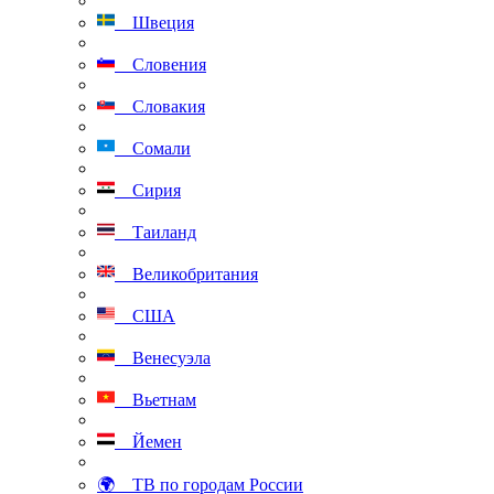
Швеция
Словения
Словакия
Сомали
Сирия
Таиланд
Великобритания
США
Венесуэла
Вьетнам
Йемен
🌍 ТВ по городам России