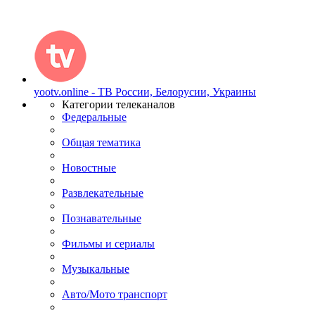
yootv.online - ТВ России, Белорусии, Украины
Категории телеканалов
Федеральные
Общая тематика
Новостные
Развлекательные
Познавательные
Фильмы и сериалы
Музыкальные
Авто/Мото транспорт