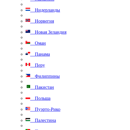
Нидерланды
Норвегия
Новая Зеландия
Оман
Панама
Перу
Филиппины
Пакистан
Польша
Пуэрто-Рико
Палестина