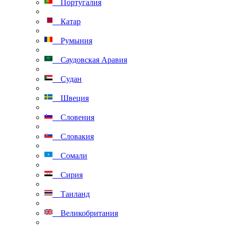
Португалия
Катар
Румыния
Саудовская Аравия
Судан
Швеция
Словения
Словакия
Сомали
Сирия
Таиланд
Великобритания