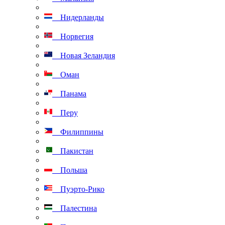
Нидерланды
Норвегия
Новая Зеландия
Оман
Панама
Перу
Филиппины
Пакистан
Польша
Пуэрто-Рико
Палестина