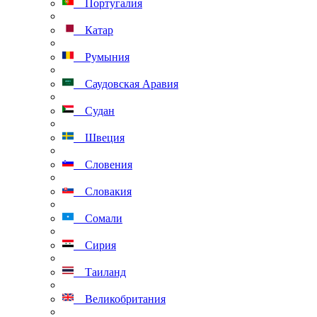
Португалия
Катар
Румыния
Саудовская Аравия
Судан
Швеция
Словения
Словакия
Сомали
Сирия
Таиланд
Великобритания