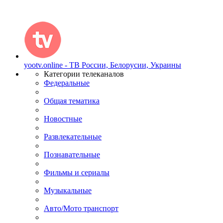
yootv.online - ТВ России, Белорусии, Украины
Категории телеканалов
Федеральные
Общая тематика
Новостные
Развлекательные
Познавательные
Фильмы и сериалы
Музыкальные
Авто/Мото транспорт