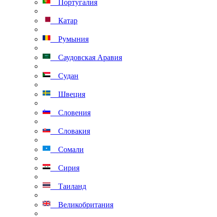
Португалия
Катар
Румыния
Саудовская Аравия
Судан
Швеция
Словения
Словакия
Сомали
Сирия
Таиланд
Великобритания