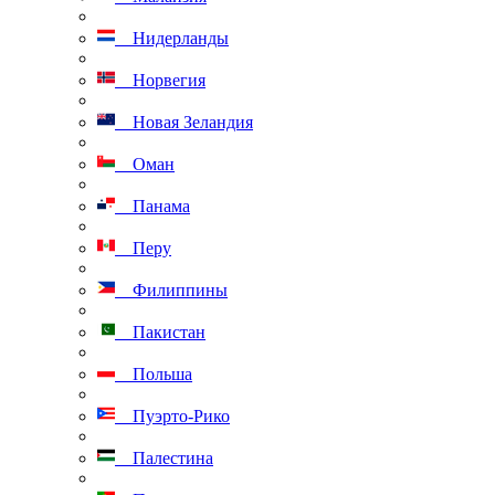
Нидерланды
Норвегия
Новая Зеландия
Оман
Панама
Перу
Филиппины
Пакистан
Польша
Пуэрто-Рико
Палестина