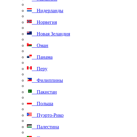
Нидерланды
Норвегия
Новая Зеландия
Оман
Панама
Перу
Филиппины
Пакистан
Польша
Пуэрто-Рико
Палестина