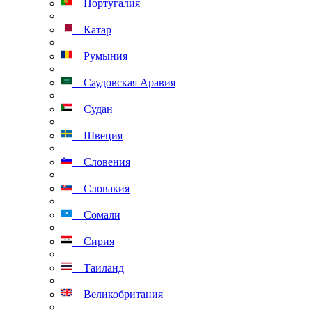
Португалия
Катар
Румыния
Саудовская Аравия
Судан
Швеция
Словения
Словакия
Сомали
Сирия
Таиланд
Великобритания