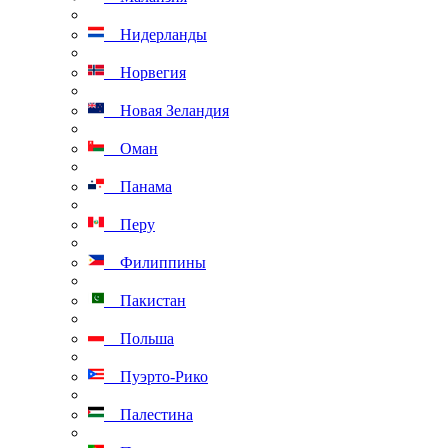
Нидерланды
Норвегия
Новая Зеландия
Оман
Панама
Перу
Филиппины
Пакистан
Польша
Пуэрто-Рико
Палестина