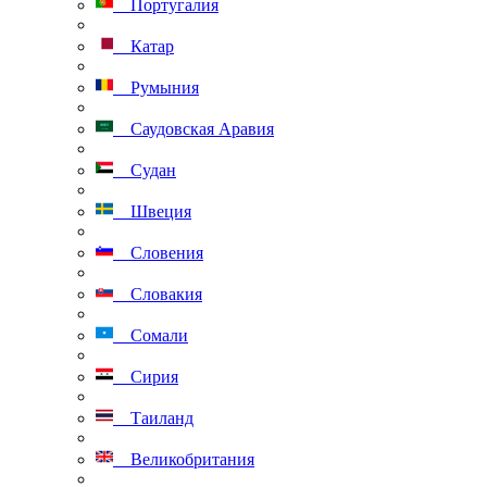
Португалия
Катар
Румыния
Саудовская Аравия
Судан
Швеция
Словения
Словакия
Сомали
Сирия
Таиланд
Великобритания