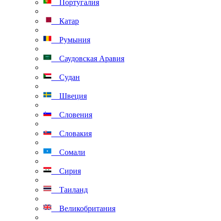
Португалия
Катар
Румыния
Саудовская Аравия
Судан
Швеция
Словения
Словакия
Сомали
Сирия
Таиланд
Великобритания