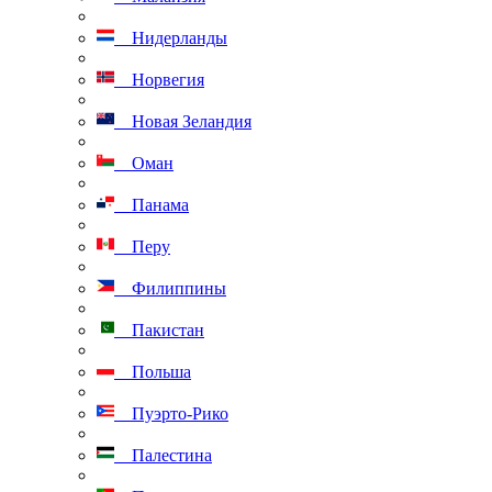
Нидерланды
Норвегия
Новая Зеландия
Оман
Панама
Перу
Филиппины
Пакистан
Польша
Пуэрто-Рико
Палестина