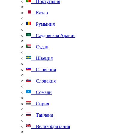
Португалия
Катар
Румыния
Саудовская Аравия
Судан
Швеция
Словения
Словакия
Сомали
Сирия
Таиланд
Великобритания