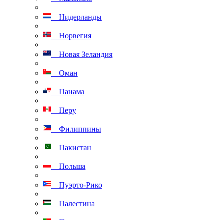
Нидерланды
Норвегия
Новая Зеландия
Оман
Панама
Перу
Филиппины
Пакистан
Польша
Пуэрто-Рико
Палестина