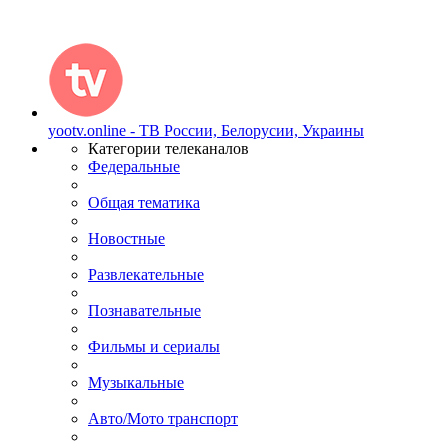
yootv.online - ТВ России, Белорусии, Украины
Категории телеканалов
Федеральные
Общая тематика
Новостные
Развлекательные
Познавательные
Фильмы и сериалы
Музыкальные
Авто/Мото транспорт