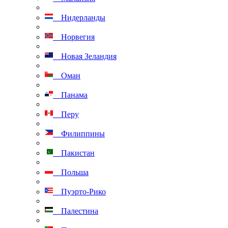
Нидерланды
Норвегия
Новая Зеландия
Оман
Панама
Перу
Филиппины
Пакистан
Польша
Пуэрто-Рико
Палестина