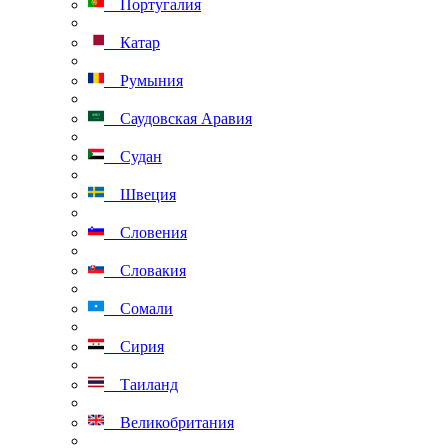
Португалия
Катар
Румыния
Саудовская Аравия
Судан
Швеция
Словения
Словакия
Сомали
Сирия
Таиланд
Великобритания