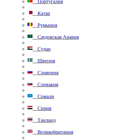
Португалия
Катар
Румыния
Саудовская Аравия
Судан
Швеция
Словения
Словакия
Сомали
Сирия
Таиланд
Великобритания