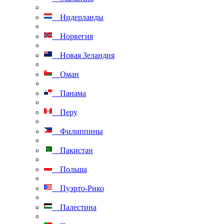
Нидерланды
Норвегия
Новая Зеландия
Оман
Панама
Перу
Филиппины
Пакистан
Польша
Пуэрто-Рико
Палестина