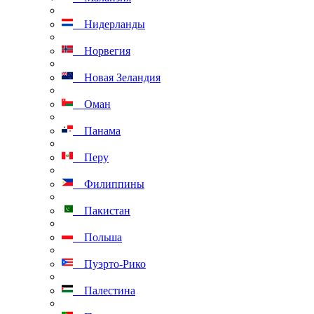
Нидерланды
Норвегия
Новая Зеландия
Оман
Панама
Перу
Филиппины
Пакистан
Польша
Пуэрто-Рико
Палестина