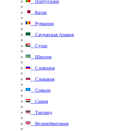
Португалия
Катар
Румыния
Саудовская Аравия
Судан
Швеция
Словения
Словакия
Сомали
Сирия
Таиланд
Великобритания