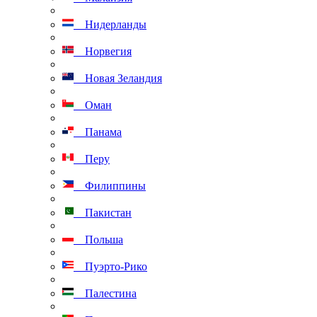
Нидерланды
Норвегия
Новая Зеландия
Оман
Панама
Перу
Филиппины
Пакистан
Польша
Пуэрто-Рико
Палестина