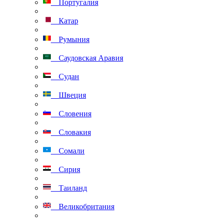
Португалия
Катар
Румыния
Саудовская Аравия
Судан
Швеция
Словения
Словакия
Сомали
Сирия
Таиланд
Великобритания