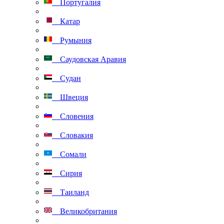
Португалия
Катар
Румыния
Саудовская Аравия
Судан
Швеция
Словения
Словакия
Сомали
Сирия
Таиланд
Великобритания