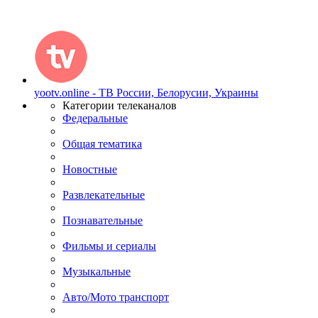
yootv.online - ТВ России, Белорусии, Украины
Категории телеканалов
Федеральные
Общая тематика
Новостные
Развлекательные
Познавательные
Фильмы и сериалы
Музыкальные
Авто/Мото транспорт