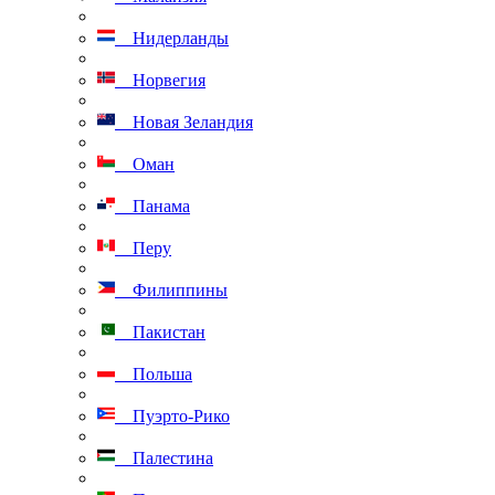
Нидерланды
Норвегия
Новая Зеландия
Оман
Панама
Перу
Филиппины
Пакистан
Польша
Пуэрто-Рико
Палестина