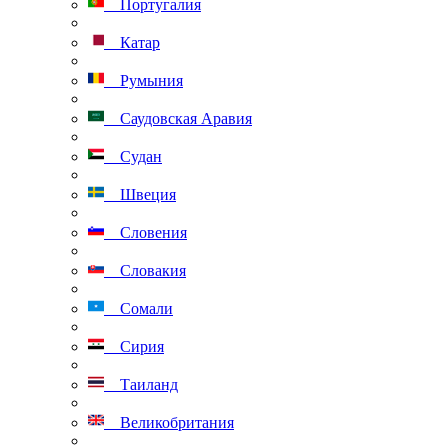
Португалия
Катар
Румыния
Саудовская Аравия
Судан
Швеция
Словения
Словакия
Сомали
Сирия
Таиланд
Великобритания