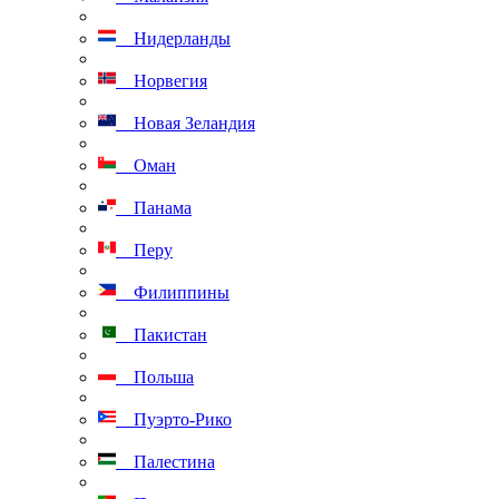
Нидерланды
Норвегия
Новая Зеландия
Оман
Панама
Перу
Филиппины
Пакистан
Польша
Пуэрто-Рико
Палестина