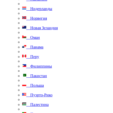
Нидерланды
Норвегия
Новая Зеландия
Оман
Панама
Перу
Филиппины
Пакистан
Польша
Пуэрто-Рико
Палестина