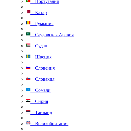
Португалия
Катар
Румыния
Саудовская Аравия
Судан
Швеция
Словения
Словакия
Сомали
Сирия
Таиланд
Великобритания