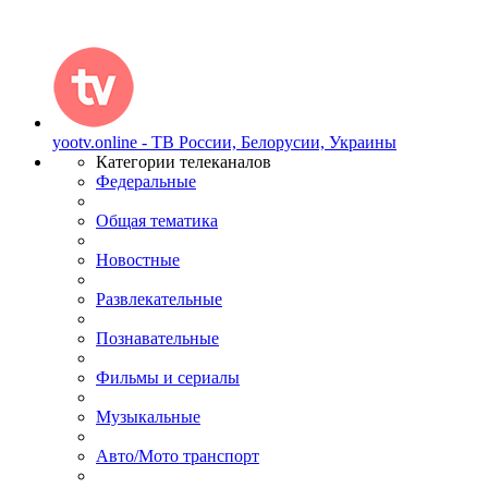
yootv.online - ТВ России, Белорусии, Украины
Категории телеканалов
Федеральные
Общая тематика
Новостные
Развлекательные
Познавательные
Фильмы и сериалы
Музыкальные
Авто/Мото транспорт