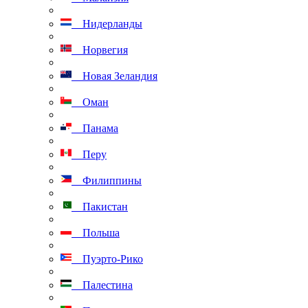
Нидерланды
Норвегия
Новая Зеландия
Оман
Панама
Перу
Филиппины
Пакистан
Польша
Пуэрто-Рико
Палестина