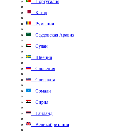
Португалия
Катар
Румыния
Саудовская Аравия
Судан
Швеция
Словения
Словакия
Сомали
Сирия
Таиланд
Великобритания