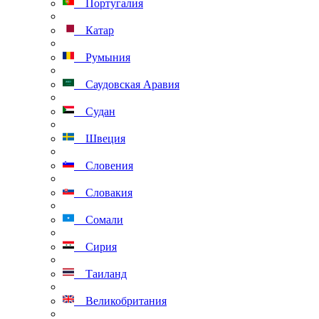
Португалия
Катар
Румыния
Саудовская Аравия
Судан
Швеция
Словения
Словакия
Сомали
Сирия
Таиланд
Великобритания