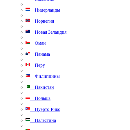
Нидерланды
Норвегия
Новая Зеландия
Оман
Панама
Перу
Филиппины
Пакистан
Польша
Пуэрто-Рико
Палестина