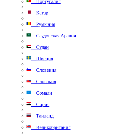
Португалия
Катар
Румыния
Саудовская Аравия
Судан
Швеция
Словения
Словакия
Сомали
Сирия
Таиланд
Великобритания