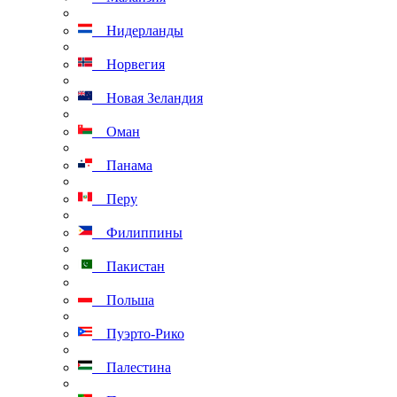
Нидерланды
Норвегия
Новая Зеландия
Оман
Панама
Перу
Филиппины
Пакистан
Польша
Пуэрто-Рико
Палестина