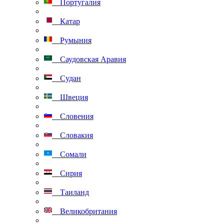
Португалия
Катар
Румыния
Саудовская Аравия
Судан
Швеция
Словения
Словакия
Сомали
Сирия
Таиланд
Великобритания