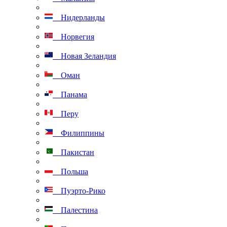
Нидерланды
Норвегия
Новая Зеландия
Оман
Панама
Перу
Филиппины
Пакистан
Польша
Пуэрто-Рико
Палестина