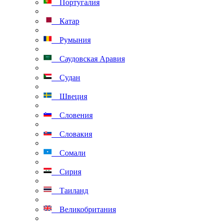
Португалия
Катар
Румыния
Саудовская Аравия
Судан
Швеция
Словения
Словакия
Сомали
Сирия
Таиланд
Великобритания