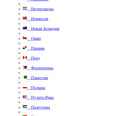
Нидерланды
Норвегия
Новая Зеландия
Оман
Панама
Перу
Филиппины
Пакистан
Польша
Пуэрто-Рико
Палестина