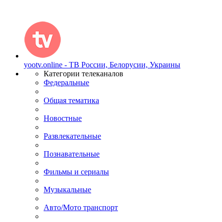
yootv.online - ТВ России, Белорусии, Украины
Категории телеканалов
Федеральные
Общая тематика
Новостные
Развлекательные
Познавательные
Фильмы и сериалы
Музыкальные
Авто/Мото транспорт