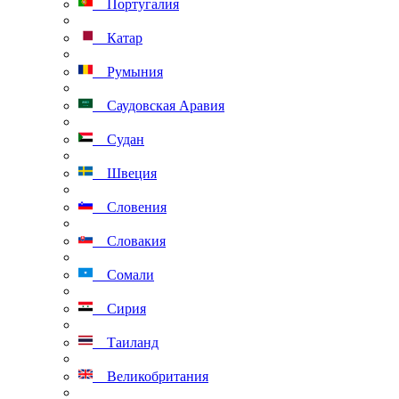
Португалия
Катар
Румыния
Саудовская Аравия
Судан
Швеция
Словения
Словакия
Сомали
Сирия
Таиланд
Великобритания