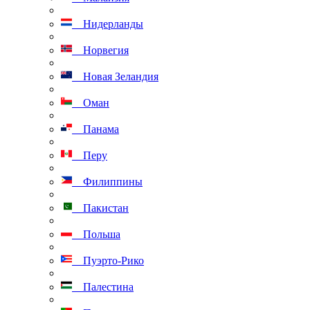
Нидерланды
Норвегия
Новая Зеландия
Оман
Панама
Перу
Филиппины
Пакистан
Польша
Пуэрто-Рико
Палестина