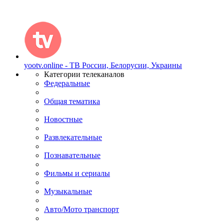
yootv.online - ТВ России, Белорусии, Украины
Категории телеканалов
Федеральные
Общая тематика
Новостные
Развлекательные
Познавательные
Фильмы и сериалы
Музыкальные
Авто/Мото транспорт