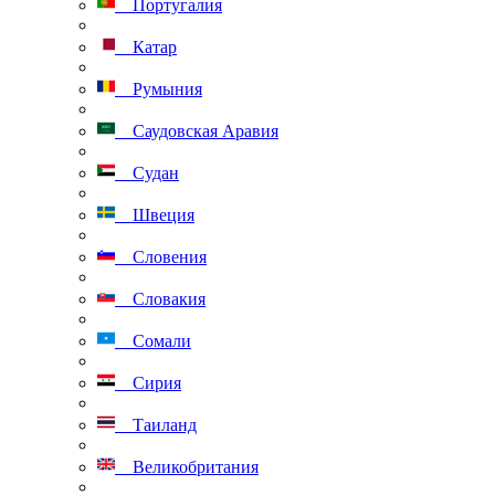
Португалия
Катар
Румыния
Саудовская Аравия
Судан
Швеция
Словения
Словакия
Сомали
Сирия
Таиланд
Великобритания