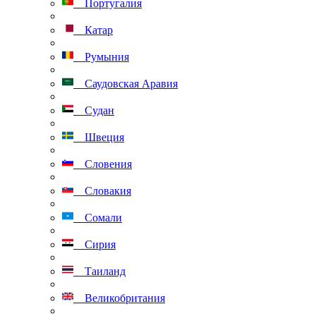
Португалия
Катар
Румыния
Саудовская Аравия
Судан
Швеция
Словения
Словакия
Сомали
Сирия
Таиланд
Великобритания