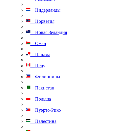
Нидерланды
Норвегия
Новая Зеландия
Оман
Панама
Перу
Филиппины
Пакистан
Польша
Пуэрто-Рико
Палестина