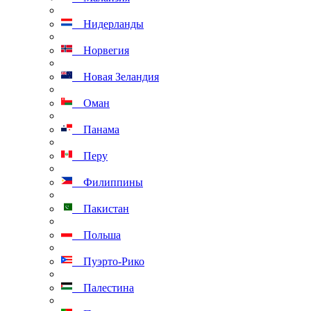
Нидерланды
Норвегия
Новая Зеландия
Оман
Панама
Перу
Филиппины
Пакистан
Польша
Пуэрто-Рико
Палестина