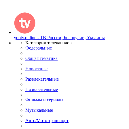
yootv.online - ТВ России, Белорусии, Украины
Категории телеканалов
Федеральные
Общая тематика
Новостные
Развлекательные
Познавательные
Фильмы и сериалы
Музыкальные
Авто/Мото транспорт