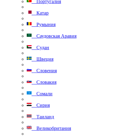
Португалия
Катар
Румыния
Саудовская Аравия
Судан
Швеция
Словения
Словакия
Сомали
Сирия
Таиланд
Великобритания