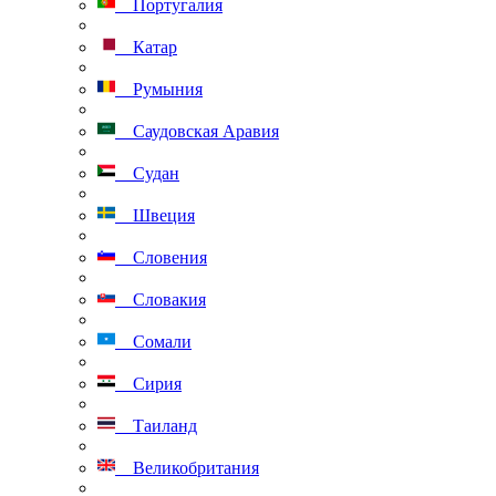
Португалия
Катар
Румыния
Саудовская Аравия
Судан
Швеция
Словения
Словакия
Сомали
Сирия
Таиланд
Великобритания