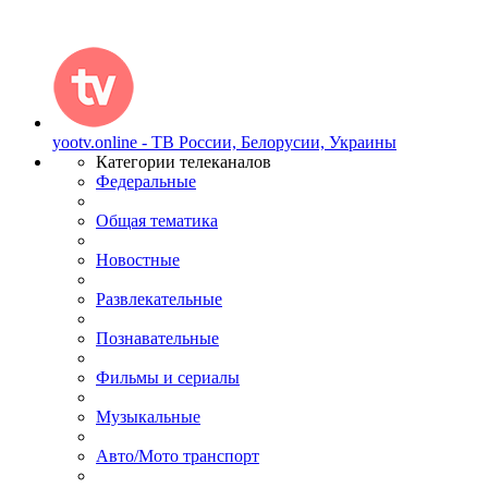
yootv.online - ТВ России, Белорусии, Украины
Категории телеканалов
Федеральные
Общая тематика
Новостные
Развлекательные
Познавательные
Фильмы и сериалы
Музыкальные
Авто/Мото транспорт