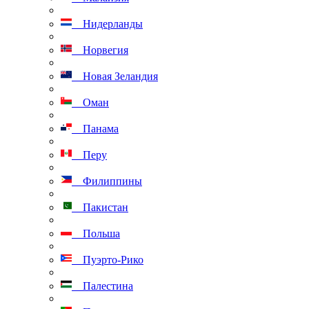
Нидерланды
Норвегия
Новая Зеландия
Оман
Панама
Перу
Филиппины
Пакистан
Польша
Пуэрто-Рико
Палестина