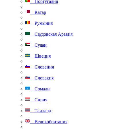
Португалия
Катар
Румыния
Саудовская Аравия
Судан
Швеция
Словения
Словакия
Сомали
Сирия
Таиланд
Великобритания