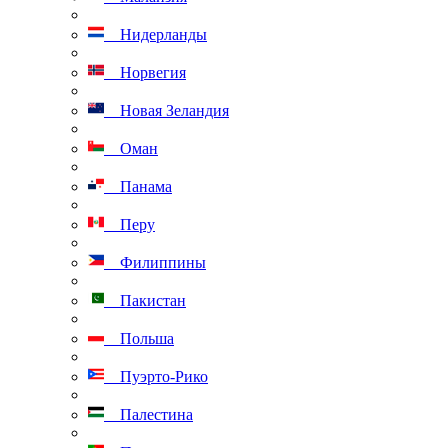
Нидерланды
Норвегия
Новая Зеландия
Оман
Панама
Перу
Филиппины
Пакистан
Польша
Пуэрто-Рико
Палестина