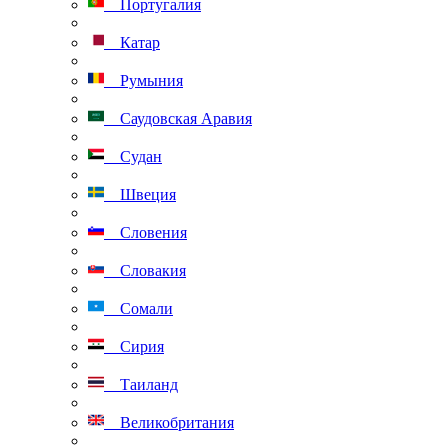
Португалия
Катар
Румыния
Саудовская Аравия
Судан
Швеция
Словения
Словакия
Сомали
Сирия
Таиланд
Великобритания