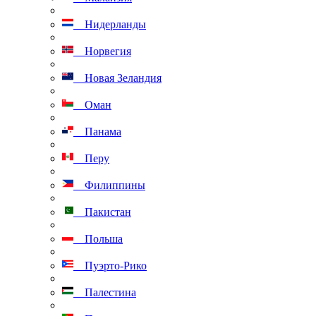
Нидерланды
Норвегия
Новая Зеландия
Оман
Панама
Перу
Филиппины
Пакистан
Польша
Пуэрто-Рико
Палестина