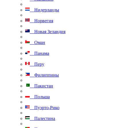
Нидерланды
Норвегия
Новая Зеландия
Оман
Панама
Перу
Филиппины
Пакистан
Польша
Пуэрто-Рико
Палестина