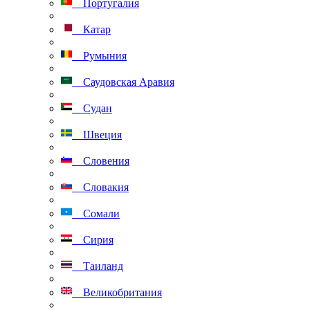
Португалия
Катар
Румыния
Саудовская Аравия
Судан
Швеция
Словения
Словакия
Сомали
Сирия
Таиланд
Великобритания