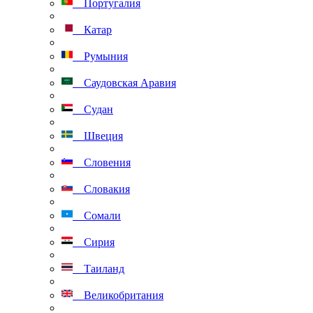
Португалия
Катар
Румыния
Саудовская Аравия
Судан
Швеция
Словения
Словакия
Сомали
Сирия
Таиланд
Великобритания