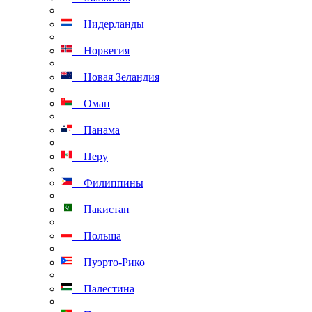
Нидерланды
Норвегия
Новая Зеландия
Оман
Панама
Перу
Филиппины
Пакистан
Польша
Пуэрто-Рико
Палестина