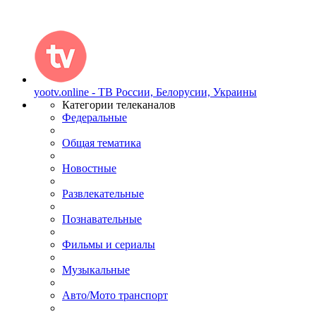
yootv.online - ТВ России, Белорусии, Украины
Категории телеканалов
Федеральные
Общая тематика
Новостные
Развлекательные
Познавательные
Фильмы и сериалы
Музыкальные
Авто/Мото транспорт