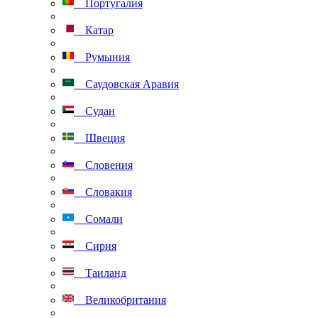
Португалия
Катар
Румыния
Саудовская Аравия
Судан
Швеция
Словения
Словакия
Сомали
Сирия
Таиланд
Великобритания