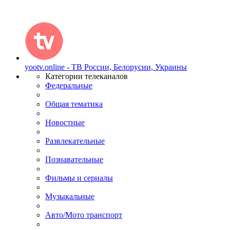
yootv.online - ТВ России, Белорусии, Украины
Категории телеканалов
Федеральные
Общая тематика
Новостные
Развлекательные
Познавательные
Фильмы и сериалы
Музыкальные
Авто/Мото транспорт