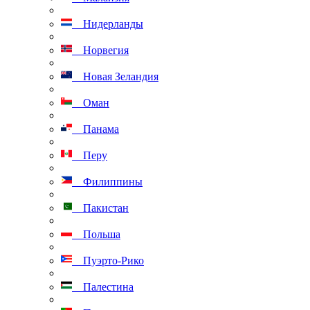
Нидерланды
Норвегия
Новая Зеландия
Оман
Панама
Перу
Филиппины
Пакистан
Польша
Пуэрто-Рико
Палестина