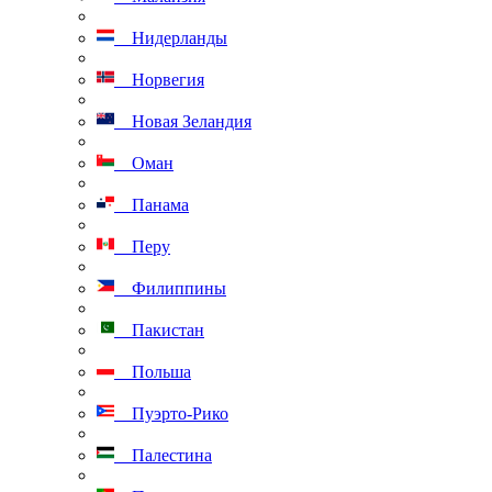
Нидерланды
Норвегия
Новая Зеландия
Оман
Панама
Перу
Филиппины
Пакистан
Польша
Пуэрто-Рико
Палестина