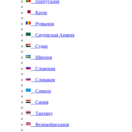
Португалия
Катар
Румыния
Саудовская Аравия
Судан
Швеция
Словения
Словакия
Сомали
Сирия
Таиланд
Великобритания