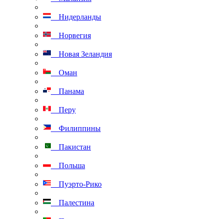
Нидерланды
Норвегия
Новая Зеландия
Оман
Панама
Перу
Филиппины
Пакистан
Польша
Пуэрто-Рико
Палестина