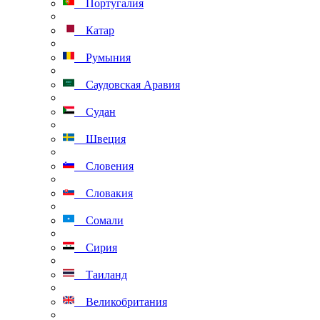
Португалия
Катар
Румыния
Саудовская Аравия
Судан
Швеция
Словения
Словакия
Сомали
Сирия
Таиланд
Великобритания