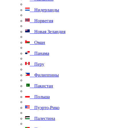
Нидерланды
Норвегия
Новая Зеландия
Оман
Панама
Перу
Филиппины
Пакистан
Польша
Пуэрто-Рико
Палестина