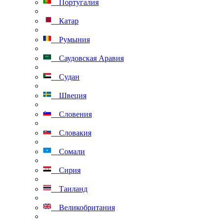
Португалия
Катар
Румыния
Саудовская Аравия
Судан
Швеция
Словения
Словакия
Сомали
Сирия
Таиланд
Великобритания