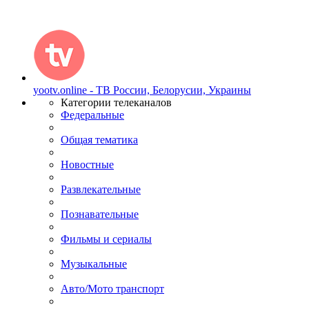
yootv.online - ТВ России, Белорусии, Украины
Категории телеканалов
Федеральные
Общая тематика
Новостные
Развлекательные
Познавательные
Фильмы и сериалы
Музыкальные
Авто/Мото транспорт