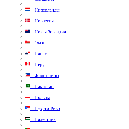
Нидерланды
Норвегия
Новая Зеландия
Оман
Панама
Перу
Филиппины
Пакистан
Польша
Пуэрто-Рико
Палестина