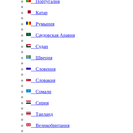
Португалия
Катар
Румыния
Саудовская Аравия
Судан
Швеция
Словения
Словакия
Сомали
Сирия
Таиланд
Великобритания