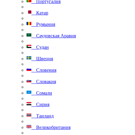
Португалия
Катар
Румыния
Саудовская Аравия
Судан
Швеция
Словения
Словакия
Сомали
Сирия
Таиланд
Великобритания