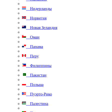
Нидерланды
Норвегия
Новая Зеландия
Оман
Панама
Перу
Филиппины
Пакистан
Польша
Пуэрто-Рико
Палестина