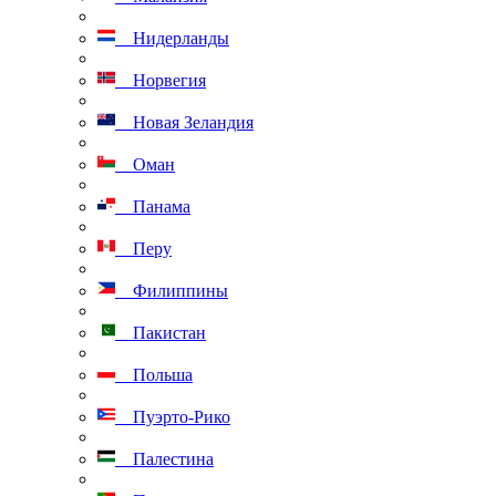
Нидерланды
Норвегия
Новая Зеландия
Оман
Панама
Перу
Филиппины
Пакистан
Польша
Пуэрто-Рико
Палестина