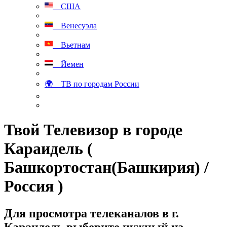
США
Венесуэла
Вьетнам
Йемен
🌍 ТВ по городам России
Твой Телевизор в городе
Караидель (
Башкортостан(Башкирия) /
Россия )
Для просмотра телеканалов в г.
Караидель выберите нужный из