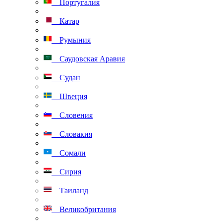
Португалия
Катар
Румыния
Саудовская Аравия
Судан
Швеция
Словения
Словакия
Сомали
Сирия
Таиланд
Великобритания