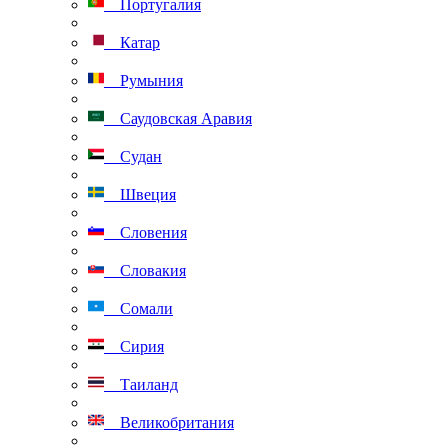
Португалия
Катар
Румыния
Саудовская Аравия
Судан
Швеция
Словения
Словакия
Сомали
Сирия
Таиланд
Великобритания