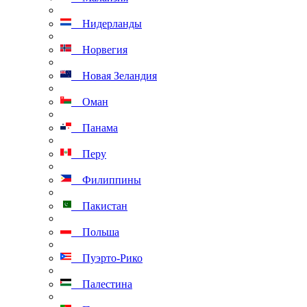
Нидерланды
Норвегия
Новая Зеландия
Оман
Панама
Перу
Филиппины
Пакистан
Польша
Пуэрто-Рико
Палестина