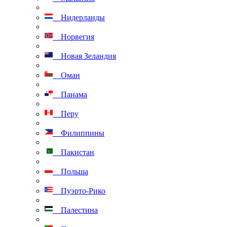
Нидерланды
Норвегия
Новая Зеландия
Оман
Панама
Перу
Филиппины
Пакистан
Польша
Пуэрто-Рико
Палестина