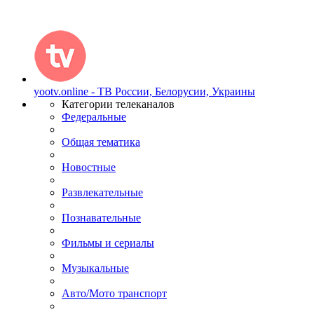
yootv.online - ТВ России, Белорусии, Украины
Категории телеканалов
Федеральные
Общая тематика
Новостные
Развлекательные
Познавательные
Фильмы и сериалы
Музыкальные
Авто/Мото транспорт