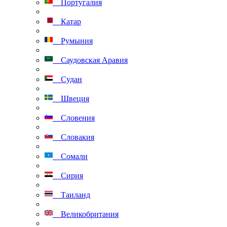
Португалия
Катар
Румыния
Саудовская Аравия
Судан
Швеция
Словения
Словакия
Сомали
Сирия
Таиланд
Великобритания