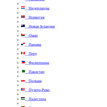
Нидерланды
Норвегия
Новая Зеландия
Оман
Панама
Перу
Филиппины
Пакистан
Польша
Пуэрто-Рико
Палестина