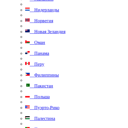
Нидерланды
Норвегия
Новая Зеландия
Оман
Панама
Перу
Филиппины
Пакистан
Польша
Пуэрто-Рико
Палестина