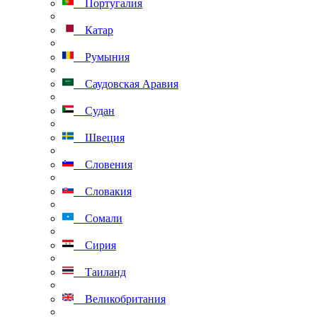
Португалия
Катар
Румыния
Саудовская Аравия
Судан
Швеция
Словения
Словакия
Сомали
Сирия
Таиланд
Великобритания