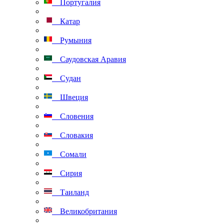
Португалия
Катар
Румыния
Саудовская Аравия
Судан
Швеция
Словения
Словакия
Сомали
Сирия
Таиланд
Великобритания