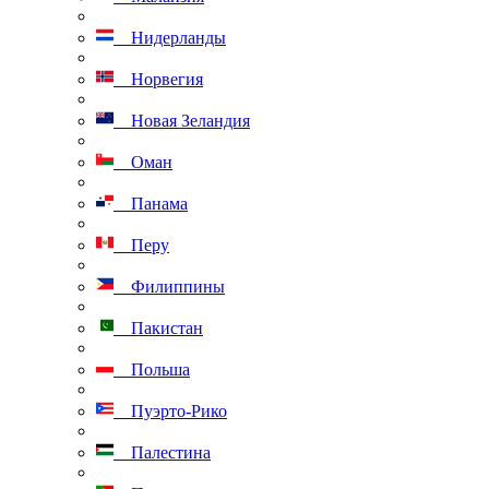
Нидерланды
Норвегия
Новая Зеландия
Оман
Панама
Перу
Филиппины
Пакистан
Польша
Пуэрто-Рико
Палестина