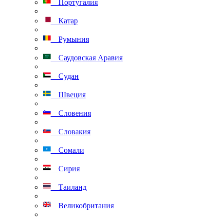
Португалия
Катар
Румыния
Саудовская Аравия
Судан
Швеция
Словения
Словакия
Сомали
Сирия
Таиланд
Великобритания