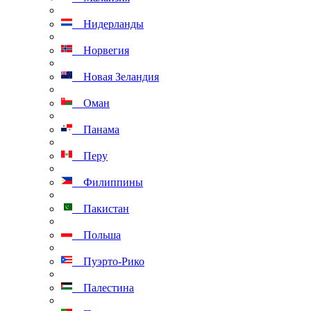
Нидерланды
Норвегия
Новая Зеландия
Оман
Панама
Перу
Филиппины
Пакистан
Польша
Пуэрто-Рико
Палестина